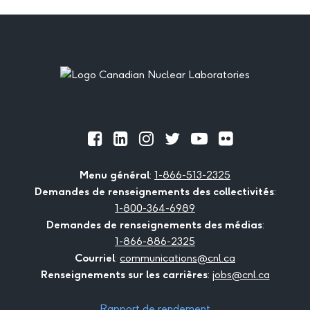
Footer
Official
Official
Official
Official
Official
Official
Facebook
LinkedIn
Instagram
Twitter
Youtube
Flickr
Menu général
:
1-866-513-2325
Demandes de renseignements des collectivités
:
1-800-364-6989
Demandes de renseignements des médias
:
1-866-886-2325
Courriel
:
communications@cnl.ca
Renseignements sur les carrières
:
jobs@cnl.ca
Rapport de rendement