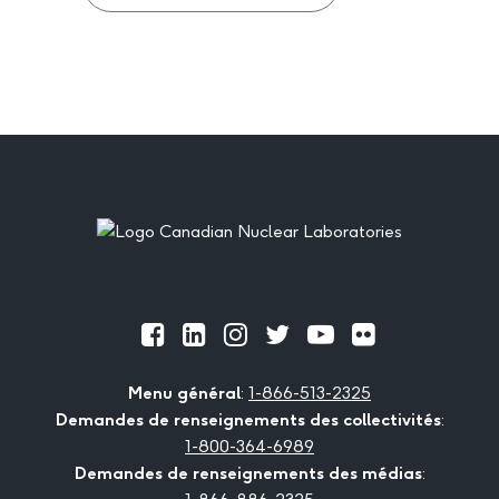
Footer
Official
Official
Official
Official
Official
Official
Facebook
LinkedIn
Instagram
Twitter
Youtube
Flickr
Menu général
:
1-866-513-2325
Demandes de renseignements des collectivités
:
1-800-364-6989
Demandes de renseignements des médias
: