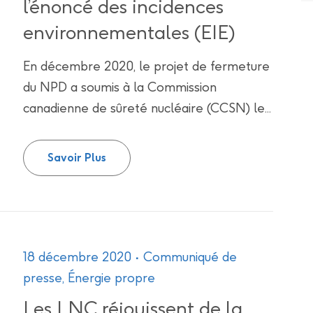
l’énoncé des incidences
environnementales (EIE)
En décembre 2020, le projet de fermeture
du NPD a soumis à la Commission
canadienne de sûreté nucléaire (CCSN) le...
Projet de fermeture du réacteur NPD o
Savoir Plus
18 décembre 2020
Communiqué de
presse
,
Énergie propre
Les LNC réjouissent de la