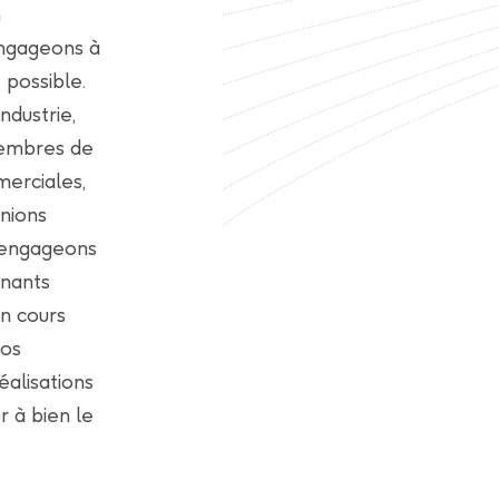
n
engageons à
 possible.
ndustrie,
 membres de
merciales,
nions
 engageons
enants
n cours
Nos
alisations
r à bien le